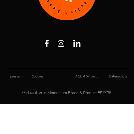
Impressum
Cookies
AGB & Widerruf
Datenschutz
Gebaut von
🧡💛💚
Momentum Brand & Product