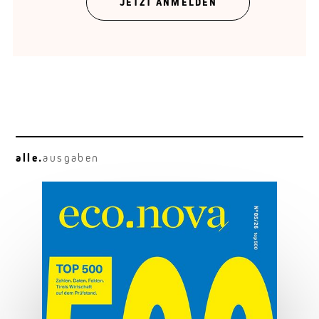
JETZT ANMELDEN
Gregor Bloéb über „Feuernacht“. Und mehr.
alle.
ausgaben
Osttirol deluxe
Hauben, Herz und Hauptplatz.