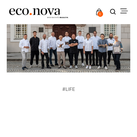
0
#
LIFE