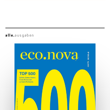
alle.
ausgaben
Osttirol deluxe
Hauben, Herz und Hauptplatz.
MEHR ERFAHREN