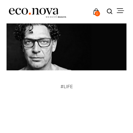
0
#
LIFE