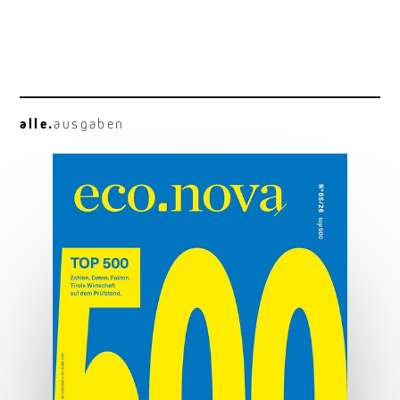
alle.
ausgaben
Osttirol deluxe
Hauben, Herz und Hauptplatz.
MEHR ERFAHREN