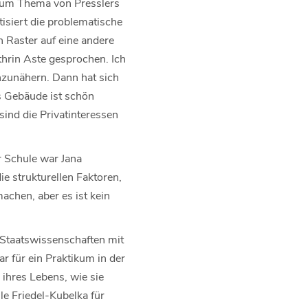
 zum Thema von Presslers
isiert die problematische
n Raster auf eine andere
thrin Aste gesprochen. Ich
nzunähern. Dann hat sich
s Gebäude ist schön
sind die Privatinteressen
er Schule war Jana
die strukturellen Faktoren,
achen, aber es ist kein
 Staatswissenschaften mit
r für ein Praktikum in der
ihres Lebens, wie sie
e Friedel-Kubelka für