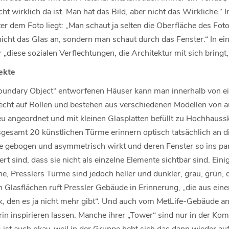
ht wirklich da ist. Man hat das Bild, aber nicht das Wirkliche.“ 
ter dem Foto liegt: „Man schaut ja selten die Oberfläche des Fot
icht das Glas an, sondern man schaut durch das Fenster.“ In ei
 „diese sozialen Verflechtungen, die Architektur mit sich bringt, 
ekte
Boundary Object“ entworfenen Häuser kann man innerhalb von e
echt auf Rollen und bestehen aus verschiedenen Modellen von a
eu angeordnet und mit kleinen Glasplatten befüllt zu Hochhauss
gesamt 20 künstlichen Türme erinnern optisch tatsächlich an di
 gebogen und asymmetrisch wirkt und deren Fenster so ins pan
rt sind, dass sie nicht als einzelne Elemente sichtbar sind. Ein
he, Presslers Türme sind jedoch heller und dunkler, grau, grün, 
n Glasflächen ruft Pressler Gebäude in Erinnerung, „die aus ei
ik, den es ja nicht mehr gibt“. Und auch vom MetLife-Gebäude 
rin inspirieren lassen. Manche ihrer „Tower“ sind nur in der Ko
s ist auch okay, weil in der Gruppe hebt sich das dann wieder 