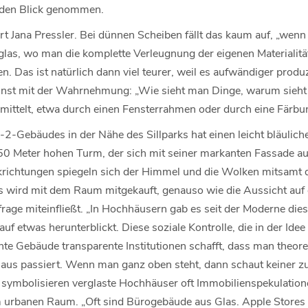
den Blick genommen.
ärt Jana Pressler. Bei dünnen Scheiben fällt das kaum auf, „wenn 
glas, wo man die komplette Verleugnung der eigenen Materialitä
 Das ist natürlich dann viel teurer, weil es aufwändiger produzi
 Kunst mit der Wahrnehmung: „Wie sieht man Dinge, warum sieht
rmittelt, etwa durch einen Fensterrahmen oder durch eine Färbu
2-Gebäudes in der Nähe des Sillparks hat einen leicht bläulich
0 Meter hohen Turm, der sich mit seiner markanten Fassade au
ckrichtungen spiegeln sich der Himmel und die Wolken mitsamt
wird mit dem Raum mitgekauft, genauso wie die Aussicht auf d
rage miteinfließt. „In Hochhäusern gab es seit der Moderne die
 etwas herunterblickt. Diese soziale Kontrolle, die in der Idee d
te Gebäude transparente Institutionen schafft, dass man theore
aus passiert. Wenn man ganz oben steht, dann schaut keiner z
 symbolisieren verglaste Hochhäuser oft Immobilienspekulatio
 urbanen Raum. „Oft sind Bürogebäude aus Glas. Apple Stores