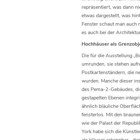
repräsentiert, was dann nic
etwas dargestellt, was hin
Fenster schaut man auch n
es auch bei der Architektur
Hochhäuser als Grenzobj
Die für die Ausstellung „
umrunden, sie stehen aufr
Postkartenständern, die n
wurden. Manche dieser ins
des Pema-2-Gebäudes, die
gestapelten Ebenen integrie
ähnlich bläuliche Oberfläc
fensterlos. Mit den braune
wie der Palast der Republ
York habe sich die Künstle
als Häuser erkennbar, „da