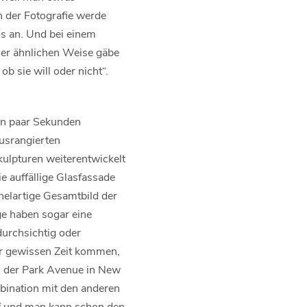
In der Fotografie werde
os an. Und bei einem
ner ähnlichen Weise gäbe
ob sie will oder nicht“.
in paar Sekunden
usrangierten
kulpturen weiterentwickelt
e auffällige Glasfassade
elartige Gesamtbild der
ige haben sogar eine
durchsichtig oder
ner gewissen Zeit kommen,
an der Park Avenue in New
mbination mit den anderen
auf und man kann schon den