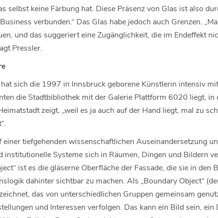
as selbst keine Färbung hat. Diese Präsenz von Glas ist also d
usiness verbunden.“ Das Glas habe jedoch auch Grenzen. „Ma
, und das suggeriert eine Zugänglichkeit, die im Endeffekt nich
agt Pressler.
re
g hat sich die 1997 in Innsbruck geborene Künstlerin intensiv 
ten die Stadtbibliothek mit der Galerie Plattform 6020 liegt, in 
 Heimatstadt zeigt, „weil es ja auch auf der Hand liegt, mal zu s
“.
f einer tiefgehenden wissenschaftlichen Auseinandersetzung und
nd institutionelle Systeme sich in Räumen, Dingen und Bildern ve
ct“ ist es die gläserne Oberfläche der Fassade, die sie in den 
onslogik dahinter sichtbar zu machen. Als „Boundary Object“ (de
ezeichnet, das von unterschiedlichen Gruppen gemeinsam genut
ellungen und Interessen verfolgen. Das kann ein Bild sein, ein 