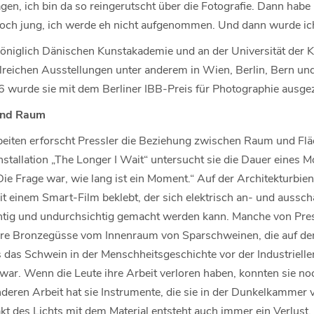
gen, ich bin da so reingerutscht über die Fotografie. Dann habe 
n noch jung, ich werde eh nicht aufgenommen. Und dann wurde 
Königlich Dänischen Kunstakademie und an der Universität der K
hlreichen Ausstellungen unter anderem in Wien, Berlin, Bern u
wurde sie mit dem Berliner IBB-Preis für Photographie ausgez
und Raum
rbeiten erforscht Pressler die Beziehung zwischen Raum und Flä
installation „The Longer I Wait“ untersucht sie die Dauer eines 
e Frage war, wie lang ist ein Moment.“ Auf der Architekturbi
it einem Smart-Film beklebt, der sich elektrisch an- und aussch
chtig und undurchsichtig gemacht werden kann. Manche von Pre
 ihre Bronzegüsse vom Innenraum von Sparschweinen, die auf d
das Schwein in der Menschheitsgeschichte vor der Industrielle
war. Wenn die Leute ihre Arbeit verloren haben, konnten sie no
 anderen Arbeit hat sie Instrumente, die sie in der Dunkelkammer
akt des Lichts mit dem Material entsteht auch immer ein Verlust