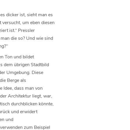
es dicker ist, sieht man es
t versucht, um eben diesen
ert ist.“ Pressler
 man die so? Und wie sind
ng?“
en Ton und bildet
s dem übrigen Stadtbild
 der Umgebung. Diese
ie Berge als
se Idee, dass man von
er Architektur liegt, war,
tisch durchblicken könnte,
urück und erwidert
nen und
 verwenden zum Beispiel