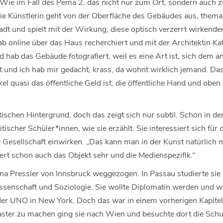
: Wie im Fall des Pema 2, das nicht nur zum Ort, sondern auch
ie Künstlerin geht von der Oberfläche des Gebäudes aus, themat
dt und spielt mit der Wirkung, diese optisch verzerrt wirkende
ab online über das Haus recherchiert und mit der Architektin Ka
 hab das Gebäude fotografiert, weil es eine Art ist, sich dem a
et und ich hab mir gedacht, krass, da wohnt wirklich jemand. Da
el quasi das öffentliche Geld ist, die öffentliche Hand und oben 
itischen Hintergrund, doch das zeigt sich nur subtil. Schon in d
itischer Schüler*innen, wie sie erzählt. Sie interessiert sich für 
 Gesellschaft einwirken. „Das kann man in der Kunst natürlich m
ert schon auch das Objekt sehr und die Medienspezifik.“
Jana Pressler von Innsbruck weggezogen. In Passau studierte sie
ssenschaft und Soziologie. Sie wollte Diplomatin werden und wa
der UNO in New York. Doch das war in einem vorherigen Kapitel 
Master zu machen ging sie nach Wien und besuchte dort die Schul