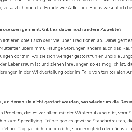
, zusätzlich noch für Feinde wie Adler und Fuchs wesentlich be
tprozessen gemeint. Gibt es dabei noch andere Aspekte?
ldtieren spielt sich sehr viel über Traditionen ab. Dabei geht e
Muttertier übernimmt. Häufige Störungen ändern auch das Raum
Jungen dorthin, wo sie sich weniger gestört fühlen und die Jungt
der Lebensraum ist und ziehen ihre Jungen so es möglich ist, da
rungen in der Wildverteilung oder im Falle von territorialen A
e, an denen sie nicht gestört werden, wo wiederum die Res
ein Problem, das es vor allem mit der Winternutzung gibt, vom 
n zum Speedflying. Früher gab es gewisse Standardrouten, di
 Gipfel pro Tag gar nicht mehr reicht, sondern gleich der nächst