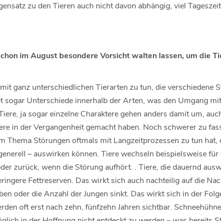
gensatz zu den Tieren auch nicht davon abhängig, viel Tagesze
 schon im August besondere Vorsicht walten lassen, um die T
 mit ganz unterschiedlichen Tierarten zu tun, die verschiedene 
t sogar Unterschiede innerhalb der Arten, was den Umgang mit S
Tiere, ja sogar einzelne Charaktere gehen anders damit um, auc
ere in der Vergangenheit gemacht haben. Noch schwerer zu fasse
m Thema Störungen oftmals mit Langzeitprozessen zu tun hat, d
 generell – auswirken können. Tiere wechseln beispielsweise fü
er zurück, wenn die Störung aufhört. . Tiere, die dauernd aus
ringere Fettreserven. Das wirkt sich auch nachteilig auf die N
en oder die Anzahl der Jungen sinkt. Das wirkt sich in der Fol
den oft erst nach zehn, fünfzehn Jahren sichtbar. Schneehühne
glich in der Hoffnung nicht entdeckt zu werden – was bereits St