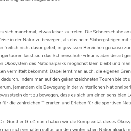
es sich manchmal, etwas leiser zu treten. Die Schneeschuhe anz
ise in der Natur zu bewegen, als das beim Skibergsteigen mit 
man freilich nicht davor gefeit, in gewissen Bereichen genauso z
ertouren lässt sich das Schneeschuh-Erlebnis aber derart ges
en Ökosystem des Nationalparks möglichst klein bleibt und ma
en vermittelt bekommt. Dabei lernt man auch, die eigenen Gren
l dadurch, indem man auf den gekennzeichneten Touren bleibt 
 darum, jemandem die Bewegung in der winterlichen Nationalpark
wusstsein dort zu bewegen, dass es sich um einen sensiblen L
für die zahlreichen Tierarten und Erleben für die sportiven Na
Dr. Gunther Greßmann haben wir die Komplexität dieses Ökosy
 man sich verhalten sollte, um den winterlichen Nationalpark mö