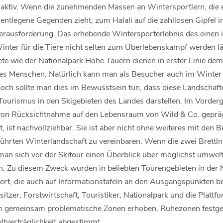
 aktiv. Wenn die zunehmenden Massen an Wintersportlern, die
entlegene Gegenden zieht, zum Halali auf die zahllosen Gipfel im
Herausforderung. Das erhebende Wintersporterlebnis des einen is
inter für die Tiere nicht selten zum Überlebenskampf werden lä
e wie der Nationalpark Hohe Tauern dienen in erster Linie dem
des Menschen. Natürlich kann man als Besucher auch im Winter
doch sollte man dies im Bewusstsein tun, dass diese Landscha
Tourismus in den Skigebieten des Landes darstellen. Im Vorderg
von Rücksichtnahme auf den Lebensraum von Wild & Co. geprägt 
 ist nachvollziehbar. Sie ist aber nicht ohne weiteres mit den B
rührten Winterlandschaft zu vereinbaren. Wenn die zwei Brettln
 man sich vor der Skitour einen Überblick über möglichst umwelt
n. Zu diesem Zweck wurden in beliebten Tourengebieten in der 
rt, die auch auf Informationstafeln an den Ausgangspunkten bel
itzer, Forstwirtschaft, Touristiker, Nationalpark und die Plattf
en gemeinsam problematische Zonen erhoben, Ruhezonen festge
tverträglichkeit abgestimmt.