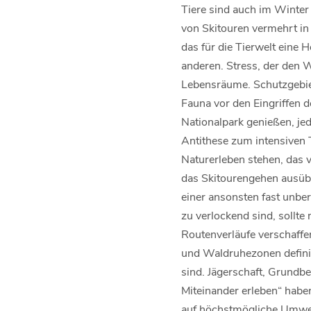
Tiere sind auch im Winter
von Skitouren vermehrt in 
das für die Tierwelt eine 
anderen. Stress, der den W
Lebensräume. Schutzgebiet
Fauna vor den Eingriffen 
Nationalpark genießen, je
Antithese zum intensiven 
Naturerleben stehen, das 
das Skitourengehen ausübt,
einer ansonsten fast unbe
zu verlockend sind, sollte
Routenverläufe verschaffe
und Waldruhezonen definie
sind. Jägerschaft, Grundbes
Miteinander erleben“ hab
auf höchstmögliche Umwel