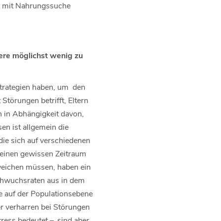
it mit Nahrungssuche
iere möglichst wenig zu
Strategien haben, um den
törungen betrifft, Eltern
h in Abhängigkeit davon,
n ist allgemein die
ie sich auf verschiedenen
r einen gewissen Zeitraum
weichen müssen, haben ein
achwuchsraten aus in dem
ge auf der Populationsebene
r verharren bei Störungen
ress bedeutet –, sind aber,