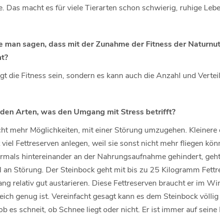
he. Das macht es für viele Tierarten schon schwierig, ruhige Le
te man sagen, dass mit der Zunahme der Fitness der Naturnut
t?
t die Fitness sein, sondern es kann auch die Anzahl und Vertei
 den Arten, was den Umgang mit Stress betrifft?
cht mehr Möglichkeiten, mit einer Störung umzugehen. Kleinere
iel Fettreserven anlegen, weil sie sonst nicht mehr fliegen kö
mals hintereinander an der Nahrungsaufnahme gehindert, geht
el an Störung. Der Steinbock geht mit bis zu 25 Kilogramm Fett
ang relativ gut austarieren. Diese Fettreserven braucht er im Win
freich genug ist. Vereinfacht gesagt kann es dem Steinbock völlig
 ob es schneit, ob Schnee liegt oder nicht. Er ist immer auf sein