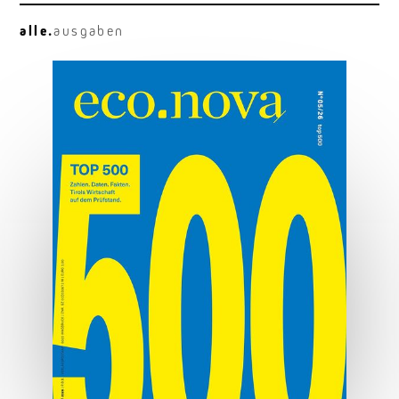
alle.
ausgaben
Osttirol deluxe
Hauben, Herz und Hauptplatz.
MEHR ERFAHREN