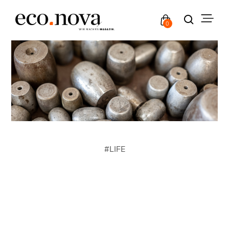
0
#
LIFE