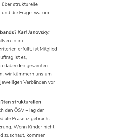
über strukturelle
 und die Frage, warum
erbands?
Karl Janovsky:
llverein im
erien erfüllt, ist Mitglied
trag ist es,
ren dabei den gesamten
ion, wir kümmern uns um
 jeweiligen Verbänden vor
ßten strukturellen
uch den ÖSV – lag der
iale Präsenz gebracht.
kerung. Wenn Kinder nicht
and zuschaut, kommen