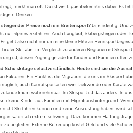
ragt, merkt man oft: Da ist viel Lippenbekenntnis dabei. Es fe
istigem Denken.
tz steigender Preise noch ein Breitensport?
Ja, eindeutig. Und zw
icht nur alpines Skifahren. Auch Langlauf, Skibergsteigen oder 
ig. Es geht also nicht nur um eine kleine Elite an Rennsportbegeist
Tiroler Ski, aber im Vergleich zu anderen Regionen ist Skisport 
rung ist, diesen Zugang gerade für Kinder und Familien offen zu
d Schulskitage selbstverständlich. Heute sind sie die Ausna
n Faktoren. Ein Punkt ist die Migration, die uns im Skisport über
t möglich, auch Kampfsportarten wie Taekwondo oder Karate w
rzulande kaum wahrnehmbar. Im Skisport ist das anders. In un
isch keine Kinder aus Familien mit Migrationshintergrund. Wenn
r nicht Ski fahren können und keine Ausrüstung haben, wird sch
organisatorisch extrem schwierig. Dazu kommen Haftungsfragen
ger zu begleiten. Externe Betreuung kostet Geld und viele Schulen
 eben bleiben.