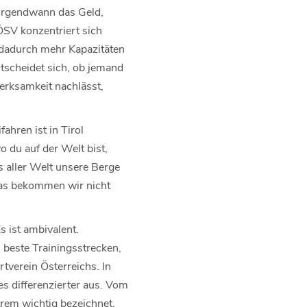
irgendwann das Geld,
ÖSV konzentriert sich
 dadurch mehr Kapazitäten
ntscheidet sich, ob jemand
erksamkeit nachlässt,
fahren ist in Tirol
wo du auf der Welt bist,
s aller Welt unsere Berge
das bekommen wir nicht
s ist ambivalent.
 beste Trainingsstrecken,
tverein Österreichs. In
es differenzierter aus. Vom
xtrem wichtig bezeichnet.