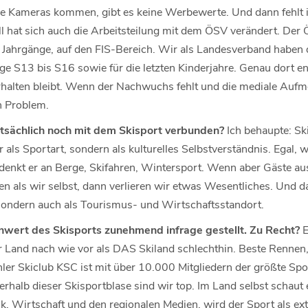
e Kameras kommen, gibt es keine Werbewerte. Und dann fehlt 
l hat sich auch die Arbeitsteilung mit dem ÖSV verändert. Der 
 Jahrgänge, auf den FIS-Bereich. Wir als Landesverband haben
nge S13 bis S16 sowie für die letzten Kinderjahre. Genau dort e
erhalten bleibt. Wenn der Nachwuchs fehlt und die mediale Aufm
n Problem.
tatsächlich noch mit dem Skisport verbunden?
Ich behaupte: Ski
ur als Sportart, sondern als kulturelles Selbstverständnis. Egal, 
 denkt er an Berge, Skifahren, Wintersport. Wenn aber Gäste au
en als wir selbst, dann verlieren wir etwas Wesentliches. Und 
sondern auch als Tourismus- und Wirtschaftsstandort.
nwert des Skisports zunehmend infrage gestellt. Zu Recht?
E
r Land nach wie vor als DAS Skiland schlechthin. Beste Rennen,
ler Skiclub KSC ist mit über 10.000 Mitgliedern der größte Spor
halb dieser Skisportblase sind wir top. Im Land selbst schaut 
litik, Wirtschaft und den regionalen Medien, wird der Sport als e