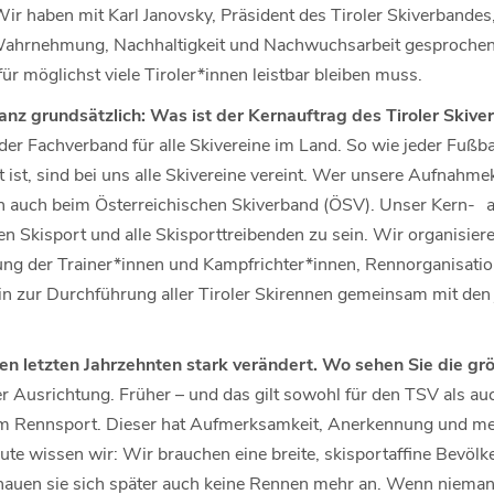
 haben mit Karl Janovsky, Präsident des Tiroler Skiverbandes, 
ahrnehmung, Nachhaltigkeit und Nachwuchsarbeit gesprochen
für möglichst viele Tiroler*innen leistbar bleiben muss.
anz grundsätzlich: Was ist der Kernauftrag des Tiroler Skiv
 der Fachverband für alle Skivereine im Land. So wie jeder Fußba
ist, sind bei uns alle Skivereine vereint. Wer unsere Aufnahmekrit
auch beim Österreichischen Skiverband (ÖSV). Unser Kern- auf
en Skisport und alle Skisporttreibenden zu sein. Wir organisie
ung der Trainer*innen und Kampfrichter*innen, Rennorganisat
in zur Durchführung aller Tiroler Skirennen gemeinsam mit den
den letzten Jahrzehnten stark verändert. Wo sehen Sie die grö
der Ausrichtung. Früher – und das gilt sowohl für den TSV als a
em Rennsport. Dieser hat Aufmerksamkeit, Anerkennung und med
ute wissen wir: Wir brauchen eine breite, skisportaffine Bevöl
schauen sie sich später auch keine Rennen mehr an. Wenn niem