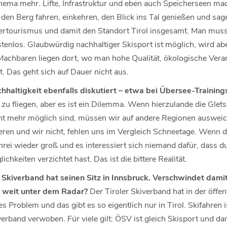
thema mehr. Lifte, Infrastruktur und eben auch Speicherseen ma
n Berg fahren, einkehren, den Blick ins Tal genießen und sa
rtourismus und damit den Standort Tirol insgesamt. Man muss 
stenlos. Glaubwürdig nachhaltiger Skisport ist möglich, wird abe
achbaren liegen dort, wo man hohe Qualität, ökologische Vera
t. Das geht sich auf Dauer nicht aus.
hhaltigkeit ebenfalls diskutiert – etwa bei Übersee-Trainin
 zu fliegen, aber es ist ein Dilemma. Wenn hierzulande die Gle
ht mehr möglich sind, müssen wir auf andere Regionen auswei
ieren und wir nicht, fehlen uns im Vergleich Schneetage. Wenn
chrei wieder groß und es interessiert sich niemand dafür, dass 
hkeiten verzichtet hast. Das ist die bittere Realität.
 Skiverband hat seinen Sitz in Innsbruck. Verschwindet damit
 weit unter dem Radar?
Der Tiroler Skiverband hat in der öff
es Problem und das gibt es so eigentlich nur in Tirol. Skifahren i
erband verwoben. Für viele gilt: ÖSV ist gleich Skisport und d