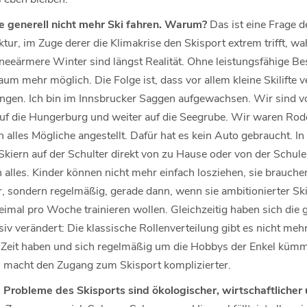
e generell nicht mehr Ski fahren. Warum?
Das ist eine Frage d
tur, im Zuge derer die Klimakrise den Skisport extrem trifft, wah
neeärmere Winter sind längst Realität. Ohne leistungsfähige Be
aum mehr möglich. Die Folge ist, dass vor allem kleine Skilifte 
angen. Ich bin im Innsbrucker Saggen aufgewachsen. Wir sind vo
f die Hungerburg und weiter auf die Seegrube. Wir waren Rode
lles Mögliche angestellt. Dafür hat es kein Auto gebraucht. In
 Skiern auf der Schulter direkt von zu Hause oder von der Schule
h alles. Kinder können nicht mehr einfach losziehen, sie brauche
r, sondern regelmäßig, gerade dann, wenn sie ambitionierter Sk
eimal pro Woche trainieren wollen. Gleichzeitig haben sich die g
verändert: Die klassische Rollenverteilung gibt es nicht mehr,
ie Zeit haben und sich regelmäßig um die Hobbys der Enkel kümm
s macht den Zugang zum Skisport komplizierter.
Probleme des Skisports sind ökologischer, wirtschaftlicher 