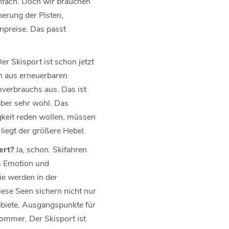
infach. Doch wir brauchen
erung der Pisten,
enpreise. Das passt
er Skisport ist schon jetzt
en aus erneuerbaren
mverbrauchs aus. Das ist
aber sehr wohl. Das
igkeit reden wollen, müssen
liegt der größere Hebel.
iert?
Ja, schon. Skifahren
um Emotion und
Die werden in der
iese Seen sichern nicht nur
biete, Ausgangspunkte für
ommer. Der Skisport ist