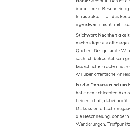
Natur?
Absolut. Das ist e
immer mehr Beschneiung un
Infrastruktur – all das ko
irgendwann nicht mehr z
Stichwort Nachhaltigkei
nachhaltiger als oft darg
Quellen. Der gesamte Wint
sachlich betrachtet kein 
tatsächliche Problem ist v
wir über öffentliche Anrei
Ist die Debatte rund um N
hat einen schlechten ökolo
Leidenschaft, dabei profiti
Diskussion oft sehr negati
die Beschneiung, sondern
Wanderungen, Treffpunkte 