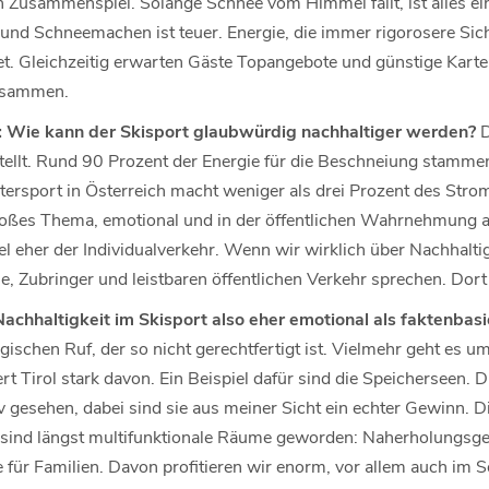
in Zusammenspiel. Solange Schnee vom Himmel fällt, ist alles e
d Schneemachen ist teuer. Energie, die immer rigorosere Sich
stet. Gleichzeitig erwarten Gäste Topangebote und günstige Kart
usammen.
t: Wie kann der Skisport glaubwürdig nachhaltiger werden?
D
estellt. Rund 90 Prozent der Energie für die Beschneiung stamm
ersport in Österreich macht weniger als drei Prozent des Stro
großes Thema, emotional und in der öffentlichen Wahrnehmung 
iel eher der Individualverkehr. Wenn wir wirklich über Nachhalt
se, Zubringer und leistbaren öffentlichen Verkehr sprechen. Dort 
achhaltigkeit im Skisport also eher emotional als faktenbas
gischen Ruf, der so nicht gerechtfertigt ist. Vielmehr geht es 
ert Tirol stark davon. Ein Beispiel dafür sind die Speicherseen. 
v gesehen, dabei sind sie aus meiner Sicht ein echter Gewinn. D
 sind längst multifunktionale Räume geworden: Naherholungsge
für Familien. Davon profitieren wir enorm, vor allem auch im S