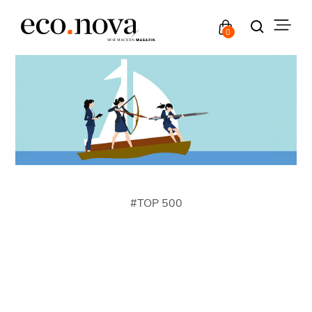
0
#
TOP 500