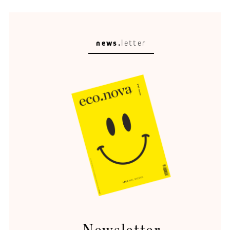
news.
letter
Gescheiter(t)
Was vom Start-up-Traum übrig blieb.