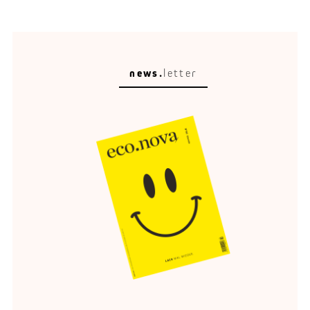
news.
letter
Raumleser
Stadtplanung ist kein Malen nach Zahlen.