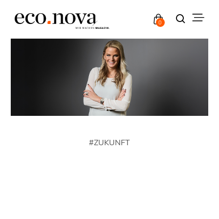
0
#
ZUKUNFT