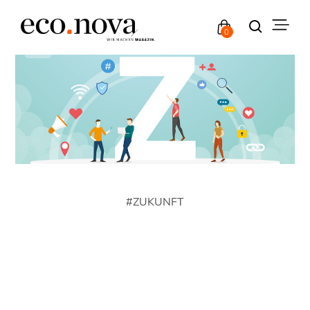
0
#
ZUKUNFT