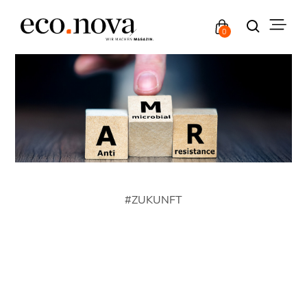
0
#
ZUKUNFT