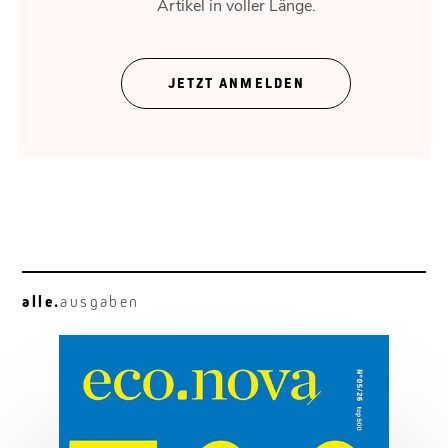
Artikel in voller Länge.
Rossau gestalten
Unternehmen brauchen Raum.
JETZT ANMELDEN
alle.
ausgaben
Neugier vor Genialität
Francesca Ferlaino: am Quantengipfel.