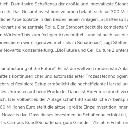
tlich. Damit wird Schaftenau der größte und innovativste Stando
reich. Das Gesamtinvestitionsvolumen beläuft sich auf 300 Mil
liche Arbeitsplätze in den beiden neuen Anlagen.„Schaftenau sp
ovartis eine zentrale Rolle. Der Standort deckt die komplette 
 Wirkstoff bis zum fertigen Arzneimittel – und ist auch aus di
investieren wir nirgendwo mehr als in Schaftenau“, sagt Steffen
er Novartis Konzernleitung. „BioFuture und Cell Culture 2 unter
manufacturing of the Future”. Es ist die weltweit modernste Anl
ittels kontinuierlicher und automatisierter Prozesstechnologien
r viel flexiblere Setup ermöglicht die hocheffiziente Herstell
les Umrüsten auf neue Produkte. Dabei ist BioFuture durch ve
h. Der Vollbetrieb der Anlage schafft 80 zusätzliche Arbeitspl
0 Millionen Euro stellt die aktuell größte Einzelinvestition inne
ovartis dar. Dass dieses Investment in Schaftenau erfolgt ist, 
tis Campus Kundl/Schaftenau, gute Gründe. „75 Jahre Erfahrun