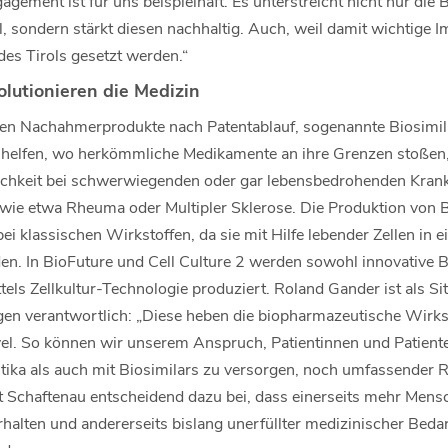
gagement ist für uns beispielhaft. Es unterstreicht nicht nur die
, sondern stärkt diesen nachhaltig. Auch, weil damit wichtige Im
es Tirols gesetzt werden.“
lutionieren die Medizin
en Nachahmerprodukte nach Patentablauf, sogenannte Biosimil
ie helfen, wo herkömmliche Medikamente an ihre Grenzen stoßen,
chkeit bei schwerwiegenden oder gar lebensbedrohenden Krank
e etwa Rheuma oder Multipler Sklerose. Die Produktion von B
ei klassischen Wirkstoffen, da sie mit Hilfe lebender Zellen in
den. In BioFuture und Cell Culture 2 werden sowohl innovative 
tels Zellkultur-Technologie produziert. Roland Gander ist als 
gen verantwortlich: „Diese heben die biopharmazeutische Wirk
vel. So können wir unserem Anspruch, Patientinnen und Patiente
ika als auch mit Biosimilars zu versorgen, noch umfassender 
t Schaftenau entscheidend dazu bei, dass einerseits mehr Men
halten und andererseits bislang unerfüllter medizinischer Bedar