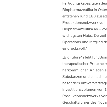
Fertigungskapazitäten deu
Biopharmazeutika in Öster
entstehen rund 180 zusätz
Produktionsnetzwerk von N
Biopharmazeutika ab – vom
wichtigsten Hubs. Derzeit 
Operations und Mitglied d
eindrucksvoll.“
„BioFuture“ steht für „Bio
therapeutischer Proteine m
herkömmlichen Anlagen seh
Substanzen und ein schnel
besonders umweltverträglic
Investitionsvolumen von 16
Produktionsnetzwerks von N
Geschäftsführer des Novar