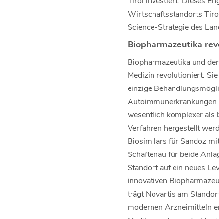
Tirol investiert. Dieses En
Wirtschaftsstandorts Tirol
Science-Strategie des Land
Biopharmazeutika revo
Biopharmazeutika und der
Medizin revolutioniert. S
einzige Behandlungsmögli
Autoimmunerkrankungen wi
wesentlich komplexer als b
Verfahren hergestellt wer
Biosimilars für Sandoz mit
Schaftenau für beide Anla
Standort auf ein neues Le
innovativen Biopharmazeut
trägt Novartis am Standor
modernen Arzneimitteln er