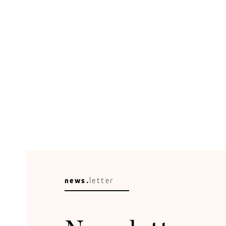
Raumleser
Stadtplanung ist kein Malen nach Zahlen.
news.
letter