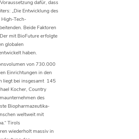
 Voraussetzung dafür, dass
iters: „Die Entwicklung des
e High-Tech-
beitenden. Beide Faktoren
er mit BioFuture erfolgte
n globalen
entwickelt haben.
tionsvolumen von 730.000
den Einrichtungen in den
n liegt bei insgesamt 145
chael Kocher, Country
harmaunternehmen des
rnste Biopharmazeutika-
enschen weltweit mit
.“ Tirols
ren wiederholt massiv in