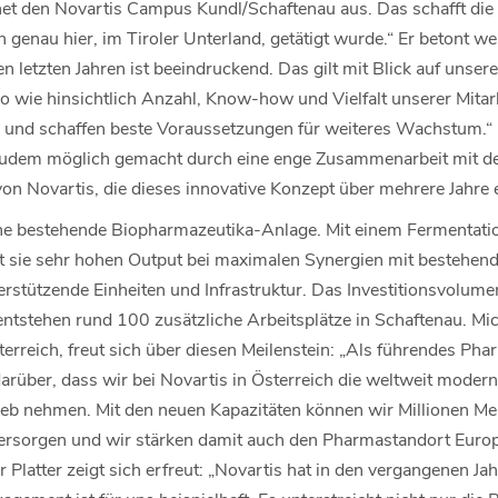
net den Novartis Campus Kundl/Schaftenau aus. Das schafft die
n genau hier, im Tiroler Unterland, getätigt wurde.“ Er betont we
n letzten Jahren ist beeindruckend. Das gilt mit Blick auf unser
 wie hinsichtlich Anzahl, Know-how und Vielfalt unserer Mitar
und schaffen beste Voraussetzungen für weiteres Wachstum.“ D
udem möglich gemacht durch eine enge Zusammenarbeit mit de
on Novartis, die dieses innovative Konzept über mehrere Jahre 
 eine bestehende Biopharmazeutika-Anlage. Mit einem Fermenta
tet sie sehr hohen Output bei maximalen Synergien mit bestehen
erstützende Einheiten und Infrastruktur. Das Investitionsvolume
entstehen rund 100 zusätzliche Arbeitsplätze in Schaftenau. Mi
terreich, freut sich über diesen Meilenstein: „Als führendes P
darüber, dass wir bei Novartis in Österreich die weltweit mode
ieb nehmen. Mit den neuen Kapazitäten können wir Millionen M
rsorgen und wir stärken damit auch den Pharmastandort Europa
latter zeigt sich erfreut: „Novartis hat in den vergangenen Jah