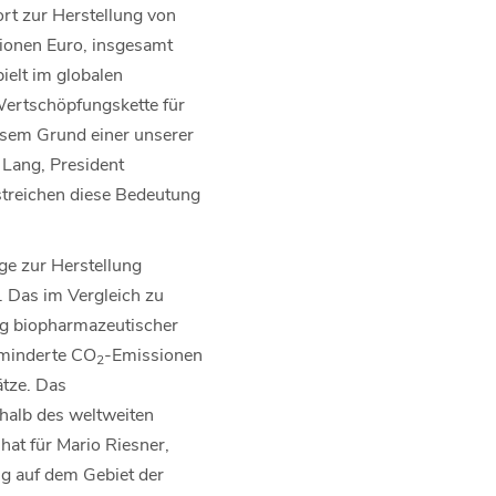
rt zur Herstellung von
lionen Euro, insgesamt
ielt im globalen
Wertschöpfungskette für
esem Grund einer unserer
 Lang, President
streichen diese Bedeutung
age zur Herstellung
. Das im Vergleich zu
ung biopharmazeutischer
rminderte CO
-Emissionen
2
ätze. Das
rhalb des weltweiten
hat für Mario Riesner,
g auf dem Gebiet der