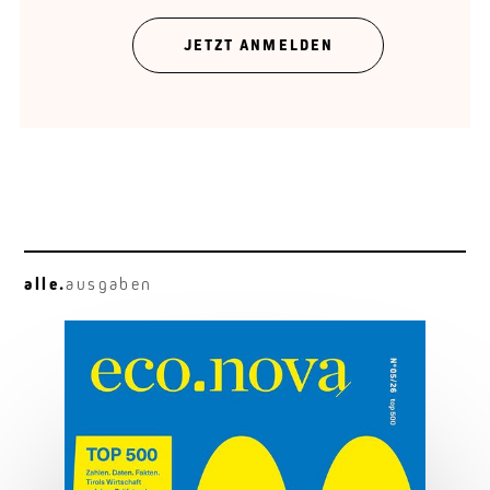
Unternehmen brauchen Raum.
JETZT ANMELDEN
alle.
ausgaben
Neugier vor Genialität
Francesca Ferlaino: am Quantengipfel.