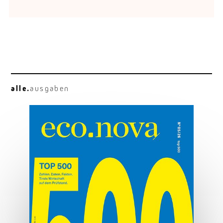
alle.
ausgaben
Osttirol deluxe
Hauben, Herz und Hauptplatz.
MEHR ERFAHREN