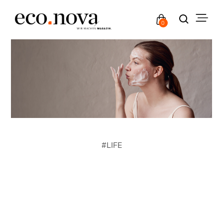
0
#
LIFE