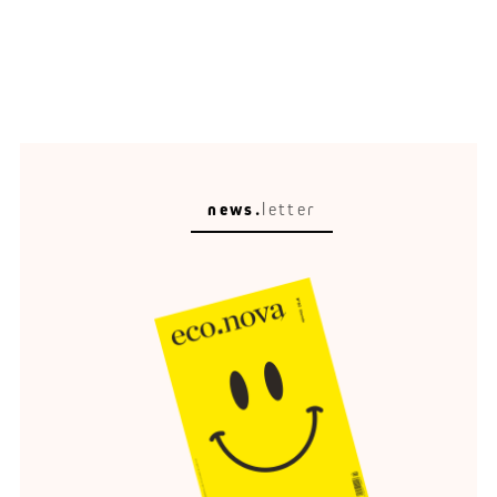
news.
letter
Raumleser
Stadtplanung ist kein Malen nach Zahlen.