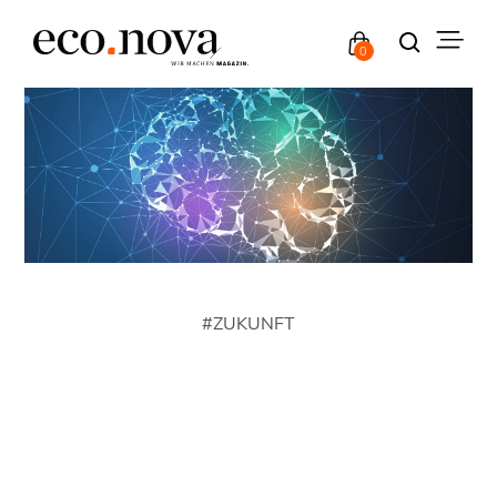
0
#
ZUKUNFT