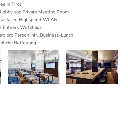
e in Tirol
“, Lobby und Private Meeting Room
d Glasfaser-Highspeed-WLAN
ie Entners Wirtshaus
uro pro Person inkl. Business-Lunch
önliche Betreuung