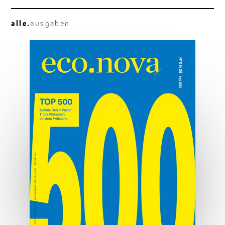
alle.
ausgaben
Osttirol deluxe
Hauben, Herz und Hauptplatz.
MEHR ERFAHREN