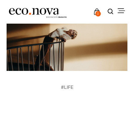
0
#
LIFE