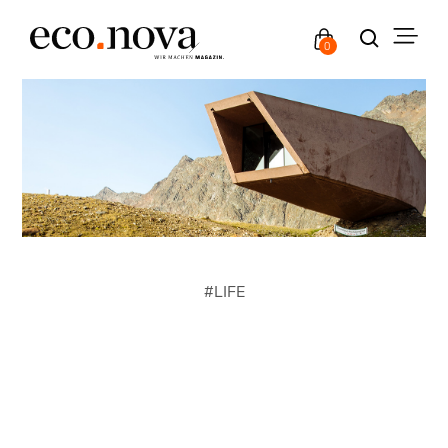
0
#
LIFE