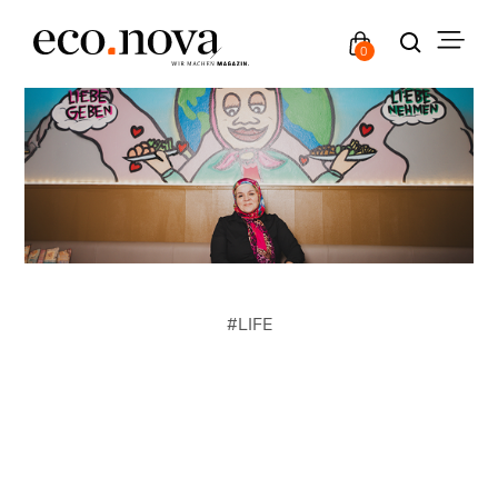
0
#
LIFE