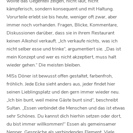
wollte das Gegenteil zeigen, nicht laut, nicht
kämpferisch, sondern konsequent und mit Haltung.
Vorurteile erlebt sie bis heute, weniger oft zwar, aber
immer noch vorhanden. Fragen, Blicke, Kommentare,
Diskussionen darüber, dass sie in ihrem Restaurant
keinen Alkohol verkauft. „Ich verkaufe nichts, was ich
nicht selber esse und trinke“, argumentiert sie. „Das ist
mein Konzept und wer es nicht akzeptiert, muss halt
wieder gehen.“ Die meisten bleiben.
MISs Döner ist bewusst offen gestaltet, farbenfroh,
fröhlich. Jede Ecke sieht anders aus, jeder findet hier
seinen Lieblingsplatz und den gern immer wieder neu.
„Ich bin bunt, weil meine Gäste bunt sind“, beschreibt
Sultan. „Essen verbindet die Menschen und das ist etwas
sehr Schönes. Du kannst dich hierhin setzen oder dort,
du bist immer willkommen!“ Essen als gemeinsamer
Nenner, Gespräche als verbindendes Element. Viele