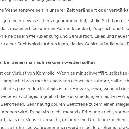
e Verhaltensweisen in unserer Zeit verändert oder verstärkt
llgemeinern. Was sicher zugenommen hat, ist die Sichtbarkeit, 
dort inszeniert, bekommen Aufmerksamkeit, Zuspruch und Likes
en eine dauerhafte Ablenkung und Stimulation. Likes und neue 
u einer Suchtspirale führen kann, da das Gehirn ständig neue 
le, bei denen man aufmerksam werden sollte?
st der Verlust von Kontrolle. Wenn es mir schwerfällt, selbst zu
ie lange ich etwas mache und wann ich wieder aufhöre, sollte i
alb des passenden Kontexts ist ein Hinweis, etwa, wenn ich in 
 weiteres wichtiges Signal ist die Rückmeldung von außen – Ang
Betroffenen. Sehr häufig spüren Betroffene zudem einen steige
brochen wird. Ruhe wird nicht mehr als Erholung erlebt, sonder
auf, dass ein Mensch versucht, mit innerem Druck umzugehen,
t. Je früher sie wahrgenommen werden, desto größer ist die 