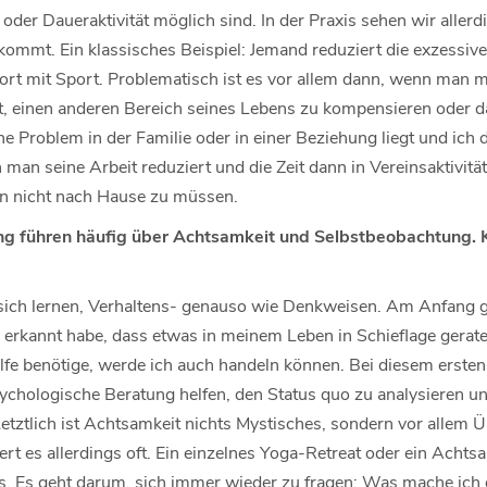
der Daueraktivität möglich sind. In der Praxis sehen wir allerdi
ommt. Ein klassisches Beispiel: Jemand reduziert die exzessive A
t mit Sport. Problematisch ist es vor allem dann, wenn man m
t, einen anderen Bereich seines Lebens zu kompensieren oder d
he Problem in der Familie oder in einer Beziehung liegt und ich d
man seine Arbeit reduziert und die Zeit dann in Vereinsaktivit
hin nicht nach Hause zu müssen.
g führen häufig über Achtsamkeit und Selbstbeobachtung. 
sich lernen, Verhaltens- genauso wie Denkweisen. Am Anfang 
 erkannt habe, dass etwas in meinem Leben in Schieflage gerate
ilfe benötige, werde ich auch handeln können. Bei diesem erste
sychologische Beratung helfen, den Status quo zu analysieren u
. Letztlich ist Achtsamkeit nichts Mystisches, sondern vor allem
ert es allerdings oft. Ein einzelnes Yoga-Retreat oder ein Ach
aus. Es geht darum, sich immer wieder zu fragen: Was mache ich