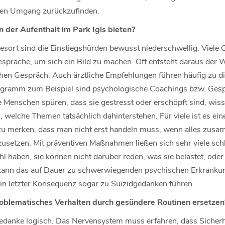
ten Umgang zurückzufinden.
 der Aufenthalt im Park Igls bieten?
Resort sind die Einstiegshürden bewusst niederschwellig. Viel
spräche, um sich ein Bild zu machen. Oft entsteht daraus der
hen Gespräch. Auch ärztliche Empfehlungen führen häufig zu d
gramm zum Beispiel sind psychologische Coachings bzw. Gesp
le Menschen spüren, dass sie gestresst oder erschöpft sind, wis
r, welche Themen tatsächlich dahinterstehen. Für viele ist es ein
 merken, dass man nicht erst handeln muss, wenn alles zusamm
nzusetzen. Mit präventiven Maßnahmen ließen sich sehr viele sc
haben, sie können nicht darüber reden, was sie belastet, oder
n, kann das auf Dauer zu schwerwiegenden psychischen Erkrank
n letzter Konsequenz sogar zu Suizidgedanken führen.
oblematisches Verhalten durch gesündere Routinen ersetzen
Gedanke logisch. Das Nervensystem muss erfahren, dass Sicherhe