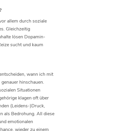
?
vor allem durch soziale
. Gleichzeitig
Inhalte lösen Dopamin-
Reize sucht und kaum
 entscheiden, wann ich mit
ch genauer hinschauen.
sozialen Situationen
ehörige klagen oft über
nden (Leidens-)Druck,
n als Bedrohung. All diese
 und emotionalen
Chance, wieder zu einem