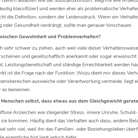
deutig klassifiziert und werden eher als problematische Verhalt
icht die Definition, sondern der Leidensdruck. Wenn ein Verhal
 oder Gesundheit verdrängt, sollte man genauer hinschauen.
zwischen Gewohnheit und Problemverhalten?
h sehr schwer zu ziehen, auch weil viele dieser Verhaltensweisen
scheinen und gesellschaftlich anerkannt oder sogar erwünscht si
, Leistungsbereitschaft und ständige Erreichbarkeit werden häufi
nkt ist die Frage nach der Funktion: Wozu dient mir dieses Ver
bensbereichen ausweiche oder Verantwortung vermeide, liegt e
r es benennen.
enschen selbst, dass etwas aus dem Gleichgewicht geraten
diffuse Anzeichen wie steigender Stress, innere Unruhe, Schuld
er sie kommen. Häufig dient das Verhalten auch dazu, andere Be
el sehr viel, weil ihn das Familien- oder Beziehungsleben überf
e eigentliche Not liegt jedoch tiefer.