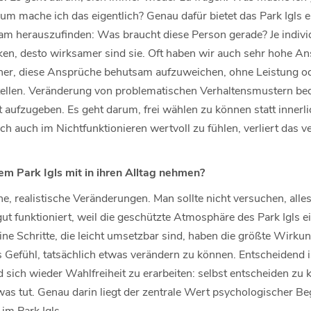
um mache ich das eigentlich? Genau dafür bietet das Park Igls
am herauszufinden: Was braucht diese Person gerade? Je indivi
ken, desto wirksamer sind sie. Oft haben wir auch sehr hohe An
daher, diese Ansprüche behutsam aufzuweichen, ohne Leistung 
tellen. Veränderung von problematischen Verhaltensmustern bede
aufzugeben. Es geht darum, frei wählen zu können statt innerlic
 auch im Nichtfunktionieren wertvoll zu fühlen, verliert das v
 Park Igls mit in ihren Alltag nehmen?
ine, realistische Veränderungen. Man sollte nicht versuchen, al
t funktioniert, weil die geschützte Atmosphäre des Park Igls ei
ine Schritte, die leicht umsetzbar sind, haben die größte Wirkun
Gefühl, tatsächlich etwas verändern zu können. Entscheidend is
 sich wieder Wahlfreiheit zu erarbeiten: selbst entscheiden zu
tut. Genau darin liegt der zentrale Wert psychologischer Beg
 im Park Igls.