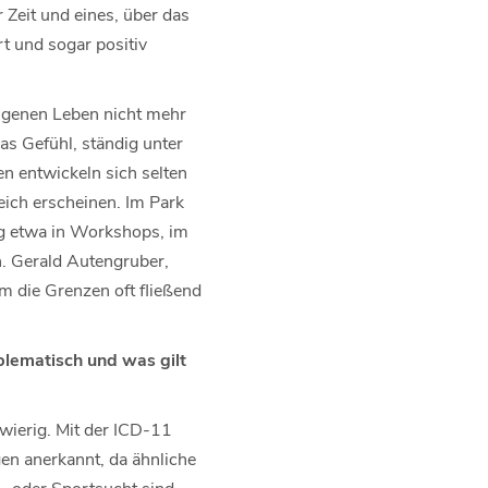
Zeit und eines, über das
t und sogar positiv
eigenen Leben nicht mehr
das Gefühl, ständig unter
n entwickeln sich selten
reich erscheinen. Im Park
ig etwa in Workshops, im
. Gerald Autengruber,
m die Grenzen oft fließend
lematisch und was gilt
wierig. Mit der ICD-11
en anerkannt, da ähnliche
- oder Sportsucht sind