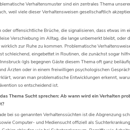
blematische Verhaltensmuster sind ein zentrales Thema unserer 
, weil viele dieser Verhaltensweisen gesellschaftlich akzeptier
 oder offensichtliche Brüche, die signalisieren, dass etwas im 
e leise Verschiebung im Alltag, die lange unbemerkt bleibt, oder 
 wirklich zur Ruhe zu kommen. Problematische Verhaltensweise
st schleichend, eingebettet in Routinen, die zunächst sogar hilf
n Innsbruck-Igls begegnen Gäste diesem Thema oft ganz beiläuf
nd Ärzten oder in einem freiwilligen psychologischen Gespräch
erklärt, woran man problematische Entwicklungen erkennt, waru
vention so entscheidend ist.
 das Thema Sucht sprechen: Ab wann wird ein Verhalten prob
t?
de bei so genannten Verhaltenssüchten ist die Abgrenzung sch
owie Computer- und Mediensucht offiziell als Suchterkrankung
Gehirn ablaufen wie bei Substanzkonsum. Begriffe wie Arbeits