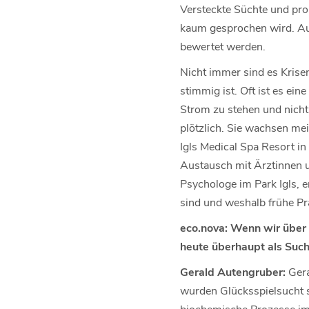
Versteckte Süchte und pro
kaum gesprochen wird. Auch
bewertet werden.
Nicht immer sind es Krisen
stimmig ist. Oft ist es ein
Strom zu stehen und nicht
plötzlich. Sie wachsen mei
Igls Medical Spa Resort i
Austausch mit Ärztinnen u
Psychologe im Park Igls, 
sind und weshalb frühe Prä
eco.nova: Wenn wir über
heute überhaupt als Such
Gerald Autengruber:
Gera
wurden Glücksspielsucht s
biochemische Prozesse im 