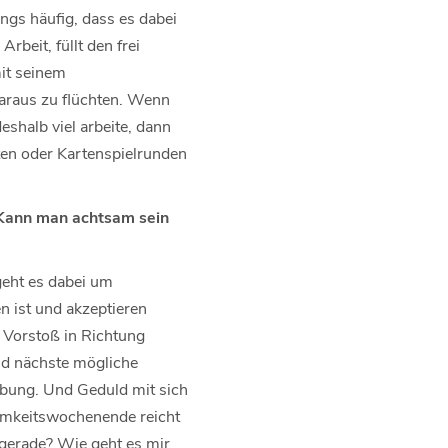
ngs häufig, dass es dabei
rbeit, füllt den frei
it seinem
araus zu flüchten. Wenn
eshalb viel arbeite, dann
äten oder Kartenspielrunden
Kann man achtsam sein
geht es dabei um
n ist und akzeptieren
n Vorstoß in Richtung
nd nächste mögliche
 Übung. Und Geduld mit sich
tsamkeitswochenende reicht
 gerade? Wie geht es mir