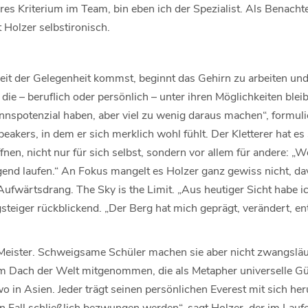
eres Kriterium im Team, bin eben ich der Spezialist. Als Benachte
 Holzer selbstironisch.
eit der Gelegenheit kommst, beginnt das Gehirn zu arbeiten un
 die – beruflich oder persönlich – unter ihren Möglichkeiten bleibe
nspotenzial haben, aber viel zu wenig daraus machen“, formuli
eakers, in dem er sich merklich wohl fühlt. Der Kletterer hat e
en, nicht nur für sich selbst, sondern vor allem für andere: „Wei
gend laufen.“ An Fokus mangelt es Holzer ganz gewiss nicht, da
ufwärtsdrang. The Sky is the Limit. „Aus heutiger Sicht habe i
steiger rückblickend. „Der Berg hat mich geprägt, verändert, e
e Meister. Schweigsame Schüler machen sie aber nicht zwangsläu
m Dach der Welt mitgenommen, die als Metapher universelle Gül
wo in Asien. Jeder trägt seinen persönlichen Everest mit sich her
 Fall schließlich bezwungen werden“, sagt Holzer, der im Laufe