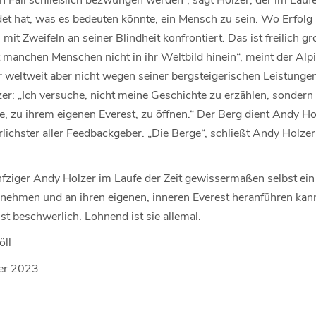
t hat, was es bedeuten könnte, ein Mensch zu sein. Wo Erfolg is
 mit Zweifeln an seiner Blindheit konfrontiert. Das ist freilich g
t manchen Menschen nicht in ihr Weltbild hinein“, meint der Alp
 weltweit aber nicht wegen seiner bergsteigerischen Leistung
zer: „Ich versuche, nicht meine Geschichte zu erzählen, sonder
, zu ihrem eigenen Everest, zu öffnen.“ Der Berg dient Andy Ho
rlichster aller Feedbackgeber. „Die Berge“, schließt Andy Holzer,
nfziger Andy Holzer im Laufe der Zeit gewissermaßen selbst ei
 nehmen und an ihren eigenen, inneren Everest heranführen kan
st beschwerlich. Lohnend ist sie allemal.
öll
er 2023