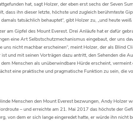
attgefunden hat, sagt Holzer, der eben erst sechs der Seven Sum
, dass ihn dieser letzte, höchste und zugleich berühmteste Gip
h damals tatsächlich behauptet“, gibt Holzer zu, „und heute wei
er am Gipfel des Mount Everest. Drei Anläufe hat er dafür gebra
ngen eine Art Selbstschutzmechanismus eingebaut, der uns da
 uns nicht machbar erscheinen“, meint Holzer, der als Blind Cl
ist und mit seinen Vorträgen dazu antritt, den Sehenden die Au
 dem Menschen als unüberwindbare Hürde erscheint, vermeint e
ächst eine praktische und pragmatische Funktion zu sein, die 
 blinde Menschen den Mount Everest bezwungen, Andy Holzer wa
Nordroute – und erreichte am 21. Mai 2017 das höchste der Gefü
rg, von dem er sich lange eingeredet hatte, er würde ihn nicht 