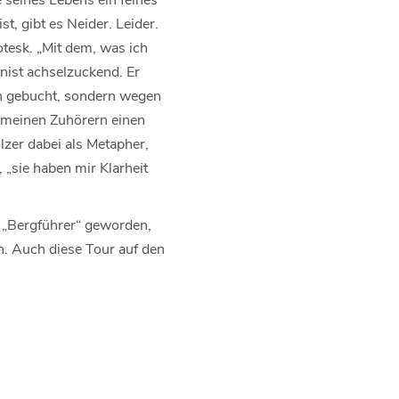
t, gibt es Neider. Leider.
rotesk. „Mit dem, was ich
inist achselzuckend. Er
en gebucht, sondern wegen
n meinen Zuhörern einen
lzer dabei als Metapher,
 „sie haben mir Klarheit
n „Bergführer“ geworden,
n. Auch diese Tour auf den