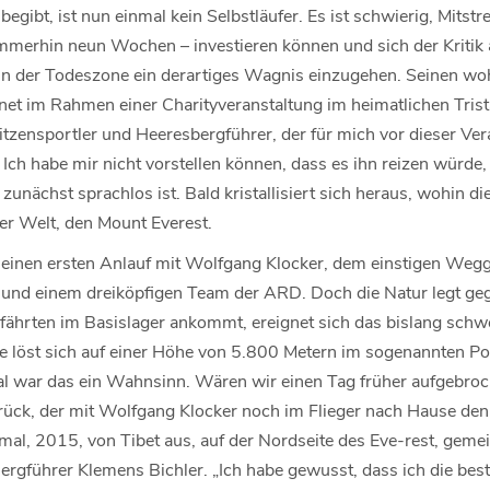
egibt, ist nun einmal kein Selbstläufer. Es ist schwierig, Mitstrei
immerhin neun Wochen – investieren können und sich der Kritik 
n der Todeszone ein derartiges Wagnis einzugehen. Seinen wohl
et im Rahmen einer Charityveranstaltung im heimatlichen Trist
tzensportler und Heeresbergführer, der für mich vor dieser Ver
 Ich habe mir nicht vorstellen können, dass es ihn reizen würde,
 zunächst sprachlos ist. Bald kristallisiert sich heraus, wohin d
er Welt, den Mount Everest.
einen ersten Anlauf mit Wolfgang Klocker, dem einstigen Weg
 und einem dreiköpfigen Team der ARD. Doch die Natur legt geg
Gefährten im Basislager ankommt, ereignet sich das bislang sch
e löst sich auf einer Höhe von 5.800 Metern im sogenannten P
 war das ein Wahnsinn. Wären wir einen Tag früher aufgebroc
urück, der mit Wolfgang Klocker noch im Flieger nach Hause den
mal, 2015, von Tibet aus, auf der Nordseite des Eve-rest, gem
ergführer Klemens Bichler. „Ich habe gewusst, dass ich die best