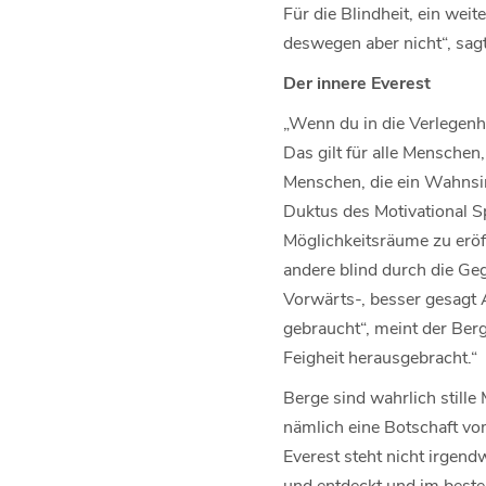
Für die Blindheit, ein weit
deswegen aber nicht“, sagt
Der innere Everest
„Wenn du in die Verlegenh
Das gilt für alle Menschen,
Menschen, die ein Wahnsin
Duktus des Motivational Sp
Möglichkeitsräume zu eröffn
andere blind durch die Ge
Vorwärts-, besser gesagt A
gebraucht“, meint der Berg
Feigheit herausgebracht.“
Berge sind wahrlich still
nämlich eine Botschaft vo
Everest steht nicht irgend
und entdeckt und im besten