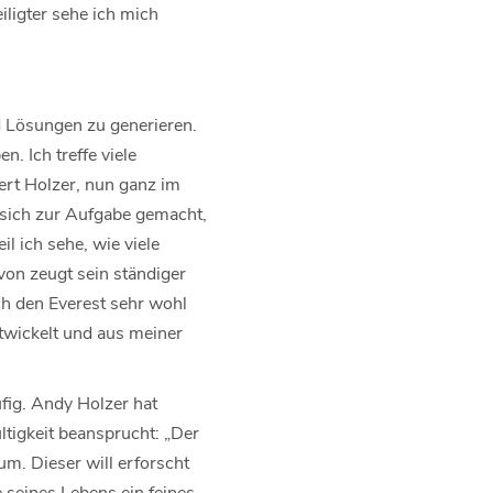
iligter sehe ich mich
d Lösungen zu generieren.
n. Ich treffe viele
ert Holzer, nun ganz im
s sich zur Aufgabe gemacht,
l ich sehe, wie viele
von zeugt sein ständiger
ch den Everest sehr wohl
ntwickelt und aus meiner
fig. Andy Holzer hat
tigkeit beansprucht: „Der
um. Dieser will erforscht
 seines Lebens ein feines