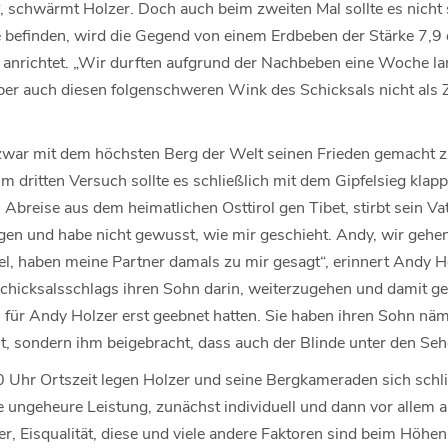
“, schwärmt Holzer. Doch auch beim zweiten Mal sollte es nicht 
befinden, wird die Gegend von einem Erdbeben der Stärke 7,9 er
anrichtet. „Wir durften aufgrund der Nachbeben eine Woche lan
aber auch diesen folgenschweren Wink des Schicksals nicht als Z
war mit dem höchsten Berg der Welt seinen Frieden gemacht z
eim dritten Versuch sollte es schließlich mit dem Gipfelsieg kla
breise aus dem heimatlichen Osttirol gen Tibet, stirbt sein Vate
gen und habe nicht gewusst, wie mir geschieht. Andy, wir gehen
el, haben meine Partner damals zu mir gesagt“, erinnert Andy H
 Schicksalsschlags ihren Sohn darin, weiterzugehen und damit
n für Andy Holzer erst geebnet hatten. Sie haben ihren Sohn näml
t, sondern ihm beigebracht, dass auch der Blinde unter den Se
hr Ortszeit legen Holzer und seine Bergkameraden sich schli
e ungeheure Leistung, zunächst individuell und dann vor allem al
r, Eisqualität, diese und viele andere Faktoren sind beim Höhe