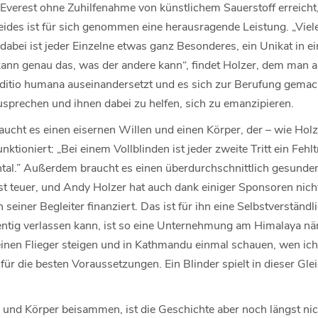
Everest ohne Zuhilfenahme von künstlichem Sauerstoff erreicht
eides ist für sich genommen eine herausragende Leistung. „Vie
 dabei ist jeder Einzelne etwas ganz Besonderes, ein Unikat in 
nn genau das, was der andere kann“, findet Holzer, dem man an
ditio humana auseinandersetzt und es sich zur Berufung gemac
usprechen und ihnen dabei zu helfen, sich zu emanzipieren.
cht es einen eisernen Willen und einen Körper, der – wie Holz
nktioniert: „Bei einem Vollblinden ist jeder zweite Tritt ein Fehlt
tal.” Außerdem braucht es einen überdurchschnittlich gesunden
ist teuer, und Andy Holzer hat auch dank einiger Sponsoren nich
einer Begleiter finanziert. Das ist für ihn eine Selbstverständli
ntig verlassen kann, ist so eine Unternehmung am Himalaya näml
 einen Flieger steigen und in Kathmandu einmal schauen, wen ich
für die besten Voraussetzungen. Ein Blinder spielt in dieser G
 und Körper beisammen, ist die Geschichte aber noch längst nich