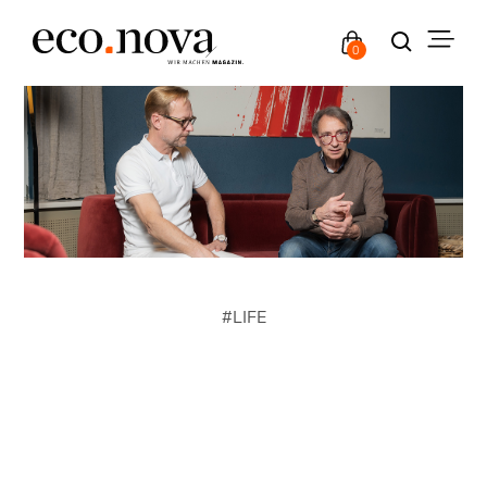
0
#
LIFE