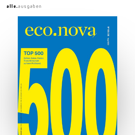
alle.
ausgaben
Osttirol deluxe
Hauben, Herz und Hauptplatz.
MEHR ERFAHREN